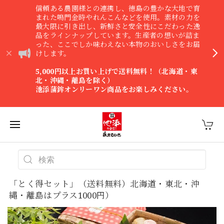
信頼ある農園様との連携し、徳島の豊かな大地で育
まれた鳴門金時やれんこんなどを使用。素材の力を
最大限に引き出し、新鮮さと安全性にこだわった逸
品をラインナップしています。生産者の想いが詰ま
った、ここでしか味わえない本物のおいしさをお届
けします。
5,000円以上お買い上げで送料無料！（北海道・東
北・沖縄・離島を除く）
池添蒲鉾オンリーワン商品をお楽しみください。
「とく得セット」（送料無料）北海道・東北・沖
縄・離島はプラス1000円）