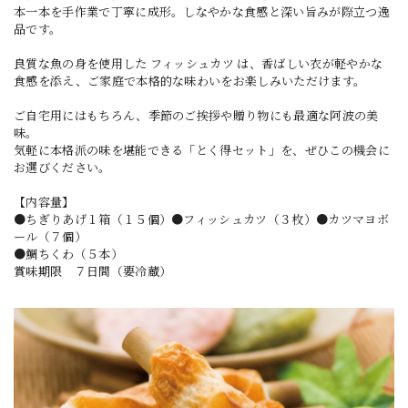
本一本を手作業で丁寧に成形。しなやかな食感と深い旨みが際立つ逸
品です。
良質な魚の身を使用した フィッシュカツ は、香ばしい衣が軽やかな
食感を添え、ご家庭で本格的な味わいをお楽しみいただけます。
ご自宅用にはもちろん、季節のご挨拶や贈り物にも最適な阿波の美
味。
気軽に本格派の味を堪能できる「とく得セット」を、ぜひこの機会に
お選びください。
【内容量】
●ちぎりあげ１箱（１５個）●フィッシュカツ（３枚）●カツマヨボ
ール（７個）
●鯛ちくわ（５本）
賞味期限 ７日間（要冷蔵）