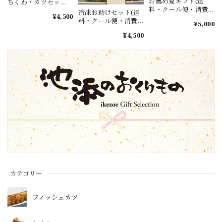
お薦め夏ギフト(送
ちくわ・カツセッ
料・クール便・消費
ト」送料無料(北海
冷凍お助けセット(送
¥4,500
税込）（北海道・東
道・東北・沖縄・離
料・クール便・消費
¥5,000
北・沖縄・離島はプ
島プラス1000円）
税込）（北海道・東
ラス1000円）
¥4,500
北・沖縄・離島はプ
ラス1000円）
カテゴリー
フィッシュカツ