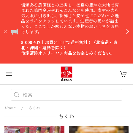
信頼ある農園様との連携し、徳島の豊かな大地で育
まれた鳴門金時やれんこんなどを使用。素材の力を
最大限に引き出し、新鮮さと安全性にこだわった逸
品をラインナップしています。生産者の想いが詰ま
った、ここでしか味わえない本物のおいしさをお届
けします。
5,000円以上お買い上げで送料無料！（北海道・東
北・沖縄・離島を除く）
池添蒲鉾オンリーワン商品をお楽しみください。
Home
ちくわ
ちくわ